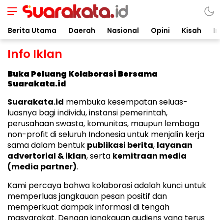
Suarakata.id
Kata Bicara Suara Bergerak
Berita Utama
Daerah
Nasional
Opini
Kisah
In
Info Iklan
Buka Peluang Kolaborasi Bersama
Suarakata.id
Suarakata.id
membuka kesempatan seluas-
luasnya bagi individu, instansi pemerintah,
perusahaan swasta, komunitas, maupun lembaga
non-profit di seluruh Indonesia untuk menjalin kerja
sama dalam bentuk
publikasi berita
,
layanan
advertorial & iklan
, serta
kemitraan media
(media partner)
.
Kami percaya bahwa kolaborasi adalah kunci untuk
memperluas jangkauan pesan positif dan
memperkuat dampak informasi di tengah
masyarakat. Dengan jangkauan audiens yang terus