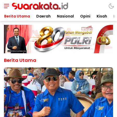
Berita Utama
Daerah
Nasional
Opini
Kisah
In
Berita Utama