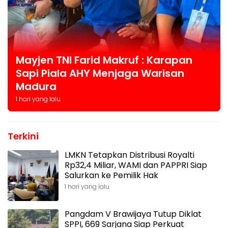
Mayjen TNI Farid Makruf : Karapan
Sapi Piala AHY Menjaga Warisan
Madura
1 hari yang lalu
Terkini
LMKN Tetapkan Distribusi Royalti
Rp32,4 Miliar, WAMI dan PAPPRI Siap
Salurkan ke Pemilik Hak
1 hari yang lalu
Pangdam V Brawijaya Tutup Diklat
SPPI, 669 Sarjana Siap Perkuat