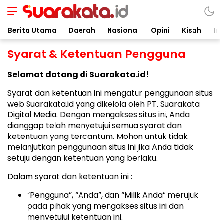
Suarakata.id
Kata Bicara Suara Bergerak
Berita Utama
Daerah
Nasional
Opini
Kisah
In
Syarat & Ketentuan Pengguna
Selamat datang di Suarakata.id!
Syarat dan ketentuan ini mengatur penggunaan situs
web Suarakata.id yang dikelola oleh PT. Suarakata
Digital Media. Dengan mengakses situs ini, Anda
dianggap telah menyetujui semua syarat dan
ketentuan yang tercantum. Mohon untuk tidak
melanjutkan penggunaan situs ini jika Anda tidak
setuju dengan ketentuan yang berlaku.
Dalam syarat dan ketentuan ini :
“Pengguna”, “Anda”, dan “Milik Anda” merujuk
pada pihak yang mengakses situs ini dan
menyetujui ketentuan ini.