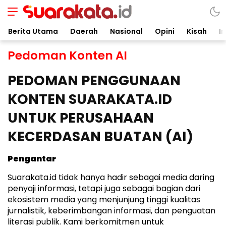
Suarakata.id
Kata Bicara Suara Bergerak
Berita Utama
Daerah
Nasional
Opini
Kisah
In
Pedoman Konten AI
PEDOMAN PENGGUNAAN
KONTEN SUARAKATA.ID
UNTUK PERUSAHAAN
KECERDASAN BUATAN (AI)
Pengantar
Suarakata.id tidak hanya hadir sebagai media daring
penyaji informasi, tetapi juga sebagai bagian dari
ekosistem media yang menjunjung tinggi kualitas
jurnalistik, keberimbangan informasi, dan penguatan
literasi publik. Kami berkomitmen untuk