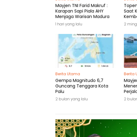
Mayjen TNI Farid Makruf :
Topeng
Karapan Sapi Piala AHY
Saat K
Menjaga Warisan Madura
Kemba
1 hari yang lalu
2 ming
Berita Utama
Berita
Gempa Magnitudo 6,7
Mayje
Guncang Tenggara Kota
Mene
Palu
Perja
Anak-
2 bulan yang lalu
2 bula