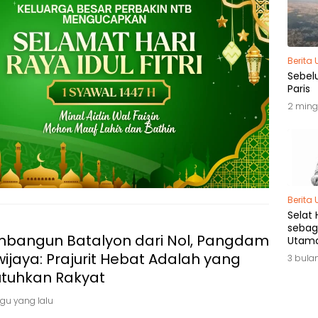
Berita
Sebel
Paris
2 ming
Berita
Selat
sebag
bangun Batalyon dari Nol, Pangdam
Utama
Bloka
ijaya: Prajurit Hebat Adalah yang
3 bula
utuhkan Rakyat
gu yang lalu