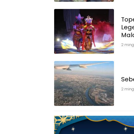
Tope
Leg
Mal
2 ming
Seb
2 ming