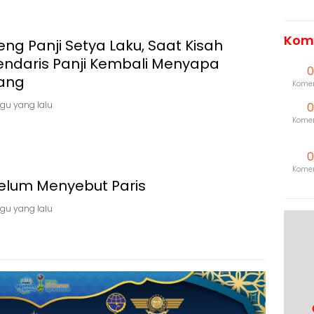
Kome
ng Panji Setya Laku, Saat Kisah
endaris Panji Kembali Menyapa
0
ang
Kome
gu yang lalu
0
Kome
0
Kome
elum Menyebut Paris
gu yang lalu