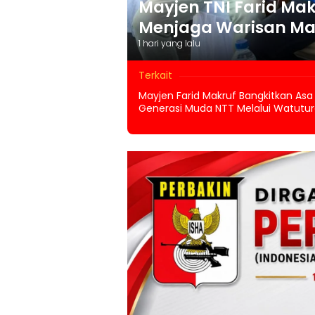
Mayjen TNI Farid Mak
Menjaga Warisan M
1 hari yang lalu
Terkait
Mayjen Farid Makruf Bangkitkan Asa
Generasi Muda NTT Melalui Watutu
II