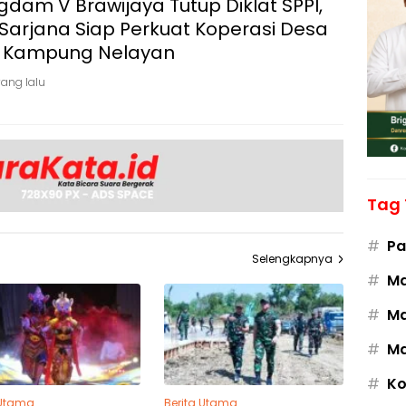
dam V Brawijaya Tutup Diklat SPPI,
Sarjana Siap Perkuat Koperasi Desa
 Kampung Nelayan
yang lalu
Tag 
#
Pa
Selengkapnya
#
M
#
Ma
#
Ma
#
Ko
 Utama
Berita Utama