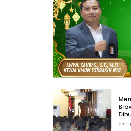
Mem
Braw
Dib
2 ming