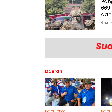
Pang
669 
dan
6 hari 
Daerah
Berita Utama
Berita