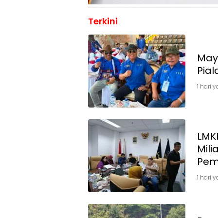
Terkini
Mayj
Pia
1 hari 
LMKN
Mili
Pemi
1 hari 