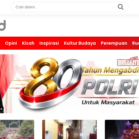
Opini
Kisah
Inspirasi
Kultur Budaya
Perempuan
Ru