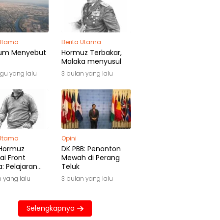
 Utama
Berita Utama
um Menyebut
Hormuz Terbakar,
Malaka menyusul
gu yang lalu
3 bulan yang lalu
 Utama
Opini
 Hormuz
DK PBB: Penonton
ai Front
Mewah di Perang
: Pelajaran
Teluk
de Laut
n yang lalu
3 bulan yang lalu
Selengkapnya