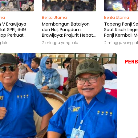
ama
Berita Utama
Berita Utama
V Brawijaya
Membangun Batalyon
Topeng Panji Se
lat SPPI, 669
dari Nol, Pangdam
Saat Kisah Lege
iap Perkuat
Brawijaya: Prajurit Hebat
Panji Kembali 
 Desa dan
Adalah yang Dibutuhkan
Malang
 lalu
2 minggu yang lalu
2 minggu yang la
 Nelayan
Rakyat
PERB