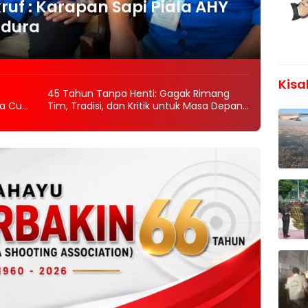
ruf : Karapan Sapi Piala AHY
adura
Kisa
45 Tahun Tanpa Henti: Gagak Rimang
ra Cup
Tim, Tradisi, dan Kritik untuk Masa Depan
Kerapan Sapi