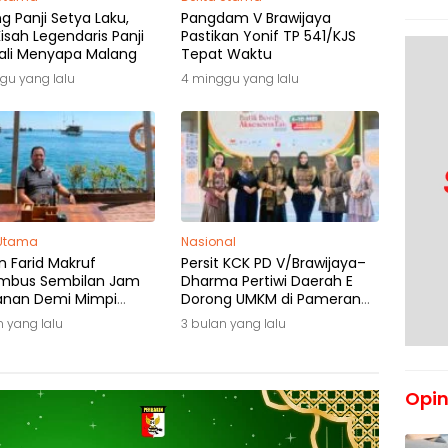
 Panji Setya Laku,
Pangdam V Brawijaya
isah Legendaris Panji
Pastikan Yonif TP 541/KJS
li Menyapa Malang
Tepat Waktu
gu yang lalu
4 minggu yang lalu
 Utama
Nasional
n Farid Makruf
Persit KCK PD V/Brawijaya–
mbus Sembilan Jam
Dharma Pertiwi Daerah E
lanan Demi Mimpi
Dorong UMKM di Pameran
Anak Flores
Surabaya
n yang lalu
3 bulan yang lalu
Opin