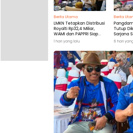
Berita Utama
Berita Ut
LMKN Tetapkan Distribusi
Pangdam 
Royalti Rp32,4 Miliar,
Tutup Dik
WAMI dan PAPPRI Siap
Sarjana S
Salurkan ke Pemilik Hak
Koperasi
1 hari yang lalu
6 hari yang
Kampung