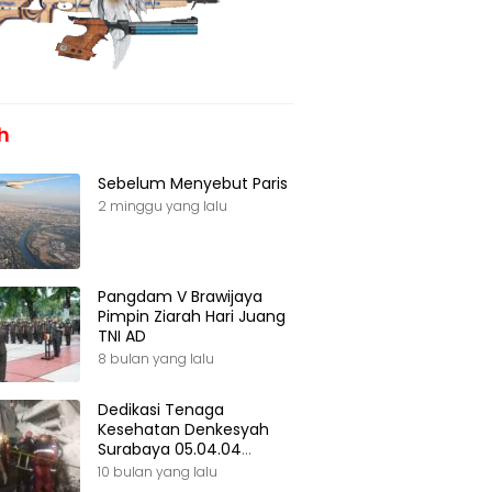
h
Sebelum Menyebut Paris
2 minggu yang lalu
Pangdam V Brawijaya
Pimpin Ziarah Hari Juang
TNI AD
8 bulan yang lalu
Dedikasi Tenaga
Kesehatan Denkesyah
Surabaya 05.04.04
Kesdam V Brawijaya
10 bulan yang lalu
Selamatkan Nyawa Santri