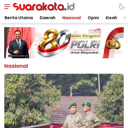
Berita Utama
Daerah
Nasional
Opini
Kisah
In
Nasional