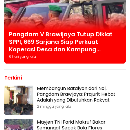
Pangdam V Brawijaya Tutup Diklat
SPPI, 669 Sarjana Siap Perkuat
Koperasi Desa dan Kampung
Nelayan
6 hari yang lalu
Terkini
Membangun Batalyon dari Nol,
Pangdam Brawijaya: Prajurit Hebat
Adalah yang Dibutuhkan Rakyat
2 minggu yang lalu
Mayjen TNI Farid Makruf Bakar
Semangat Sepak Bola Flores