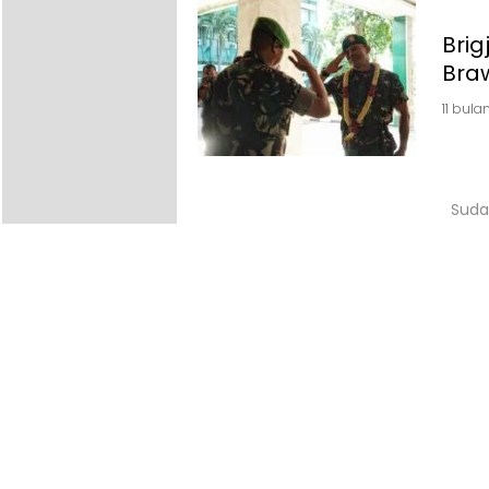
Bri
Bra
11 bula
Suda