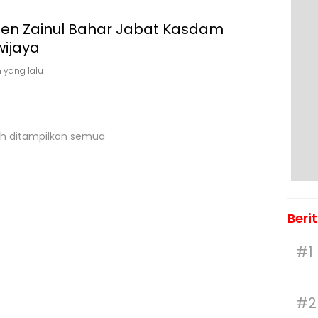
gjen Zainul Bahar Jabat Kasdam
wijaya
n yang lalu
h ditampilkan semua
Beri
#1
#2