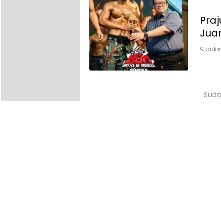
Praj
Juar
9 bula
Suda