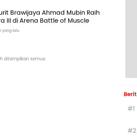
urit Brawijaya Ahmad Mubin Raih
a III di Arena Battle of Muscle
n yang lalu
h ditampilkan semua
Beri
#1
#2