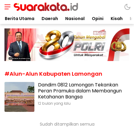
Suarakata.id
Kata Bicara Suara Bergerak
Berita Utama
Daerah
Nasional
Opini
Kisah
In
#Alun-Alun Kabupaten Lamongan
Dandim 0812 Lamongan Tekankan
Peran Pramuka dalam Membangun
Ketahanan Bangsa
12 bulan yang lalu
Sudah ditampilkan semua