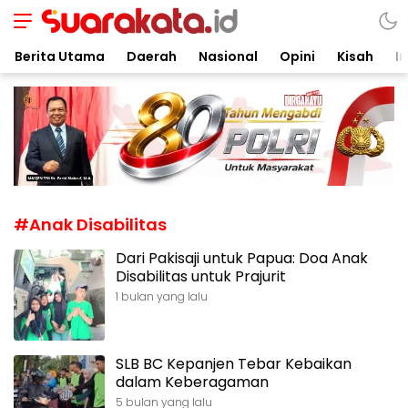
Suarakata.id
Kata Bicara Suara Bergerak
Berita Utama
Daerah
Nasional
Opini
Kisah
In
#Anak Disabilitas
Dari Pakisaji untuk Papua: Doa Anak
Disabilitas untuk Prajurit
1 bulan yang lalu
SLB BC Kepanjen Tebar Kebaikan
dalam Keberagaman
5 bulan yang lalu