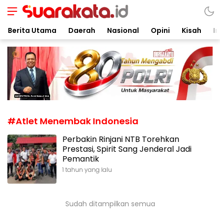
Suarakata.id
Kata Bicara Suara Bergerak
Berita Utama
Daerah
Nasional
Opini
Kisah
In
#Atlet Menembak Indonesia
Perbakin Rinjani NTB Torehkan
Prestasi, Spirit Sang Jenderal Jadi
Pemantik
1 tahun yang lalu
Sudah ditampilkan semua