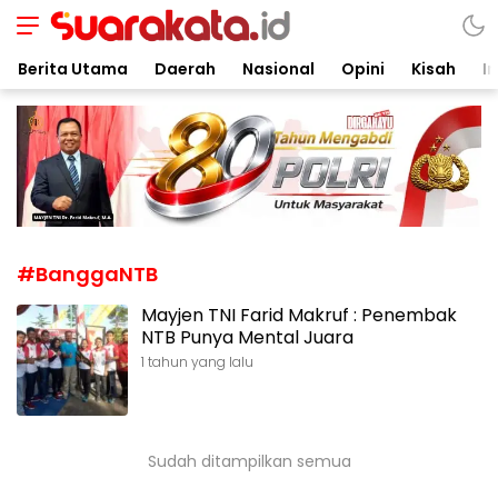
Suarakata.id
Kata Bicara Suara Bergerak
Berita Utama
Daerah
Nasional
Opini
Kisah
In
#BanggaNTB
Mayjen TNI Farid Makruf : Penembak
NTB Punya Mental Juara
1 tahun yang lalu
Sudah ditampilkan semua