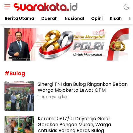
Suarakata.id
Kata Bicara Suara Bergerak
Berita Utama
Daerah
Nasional
Opini
Kisah
In
#Bulog
Sinergi TNI dan Bulog Ringankan Beban
Warga Mojokerto Lewat GPM
11 bulan yang lalu
Koramil 0817/01 Driyorejo Gelar
Gerakan Pangan Murah, Warga
Antusias Borong Beras Bulog