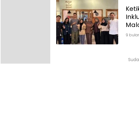
Ket
Inkl
Mal
9 bula
Suda