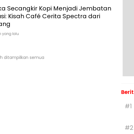
ika Secangkir Kopi Menjadi Jembatan
usi: Kisah Café Cerita Spectra dari
ang
n yang lalu
h ditampilkan semua
Beri
#1
#2