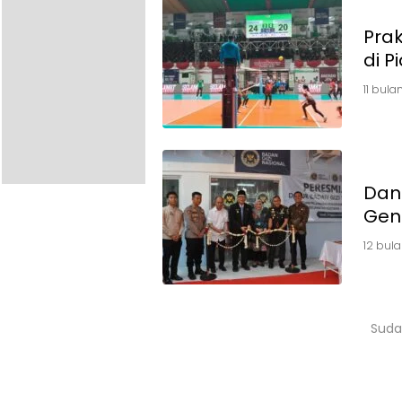
Prak
di P
11 bula
Dand
Gen
12 bula
Suda