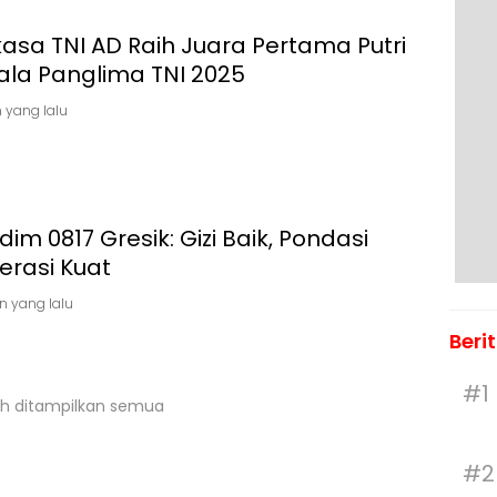
asa TNI AD Raih Juara Pertama Putri
iala Panglima TNI 2025
n yang lalu
im 0817 Gresik: Gizi Baik, Pondasi
erasi Kuat
n yang lalu
Beri
#1
h ditampilkan semua
#2