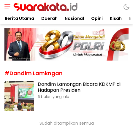
Suarakata.id
Kata Bicara Suara Bergerak
Berita Utama
Daerah
Nasional
Opini
Kisah
In
#Dandim Lamkngan
Dandim Lamongan Bicara KDKMP di
Hadapan Presiden
6 bulan yang lalu
Sudah ditampilkan semua