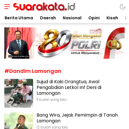
Suarakata.id
Kata Bicara Suara Bergerak
Berita Utama
Daerah
Nasional
Opini
Kisah
In
#Dandim Lamongan
Sujud di Kaki Orangtua, Awal
Pengabdian Letkol Inf Deni di
Lamongan
11 bulan yang lalu
Bang Wira, Jejak Pemimpin di Tanah
Lamongan
12 bulan yang lalu