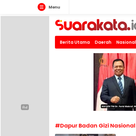
Menu
Suarakata.id
Kata Bicara Suara Bergerak
Berita Utama
Daerah
Nasional
#Dapur Badan Gizi Nasional