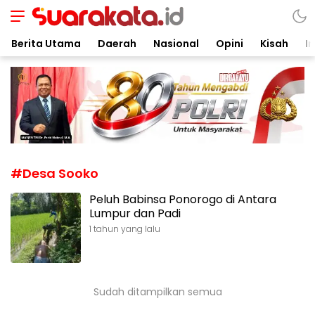
Suarakata.id
Kata Bicara Suara Bergerak
Berita Utama
Daerah
Nasional
Opini
Kisah
In
#Desa Sooko
Peluh Babinsa Ponorogo di Antara
Lumpur dan Padi
1 tahun yang lalu
Sudah ditampilkan semua