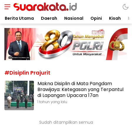
Suarakata.id
Kata Bicara Suara Bergerak
Berita Utama
Daerah
Nasional
Opini
Kisah
In
#Disiplin Prajurit
Makna Disiplin di Mata Pangdam
Brawijaya: Ketegasan yang Terpantul
di Lapangan Upacara 17an
1 tahun yang lalu
Sudah ditampilkan semua