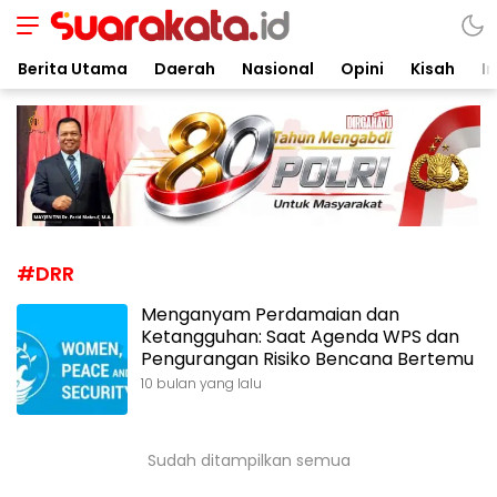
Suarakata.id
Kata Bicara Suara Bergerak
Berita Utama
Daerah
Nasional
Opini
Kisah
In
#DRR
Menganyam Perdamaian dan
Ketangguhan: Saat Agenda WPS dan
Pengurangan Risiko Bencana Bertemu
10 bulan yang lalu
Sudah ditampilkan semua