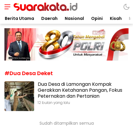
Suarakata.id
Kata Bicara Suara Bergerak
Berita Utama
Daerah
Nasional
Opini
Kisah
In
#Dua Desa Deket
Dua Desa di Lamongan Kompak
Gerakkan Ketahanan Pangan, Fokus
Peternakan dan Pertanian
12 bulan yang lalu
Sudah ditampilkan semua