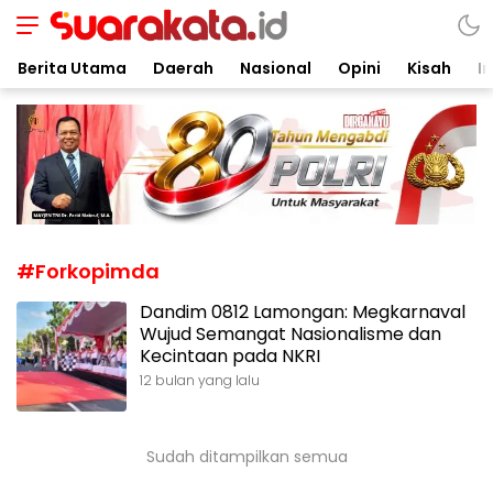
Suarakata.id
Kata Bicara Suara Bergerak
Berita Utama
Daerah
Nasional
Opini
Kisah
In
#Forkopimda
Dandim 0812 Lamongan: Megkarnaval
Wujud Semangat Nasionalisme dan
Kecintaan pada NKRI
12 bulan yang lalu
Sudah ditampilkan semua