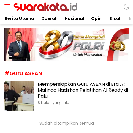
Suarakata.id
Kata Bicara Suara Bergerak
Berita Utama
Daerah
Nasional
Opini
Kisah
In
#Guru ASEAN
Mempersiapkan Guru ASEAN di Era AI:
Mafindo Hadirkan Pelatihan AI Ready di
Palu
8 bulan yang lalu
Sudah ditampilkan semua