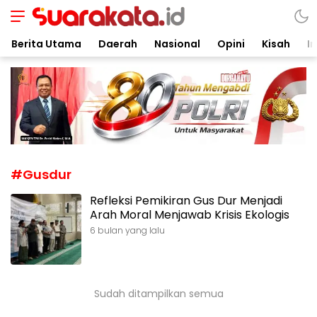
Suarakata.id
Kata Bicara Suara Bergerak
Berita Utama
Daerah
Nasional
Opini
Kisah
In
#Gusdur
Refleksi Pemikiran Gus Dur Menjadi
Arah Moral Menjawab Krisis Ekologis
6 bulan yang lalu
Sudah ditampilkan semua