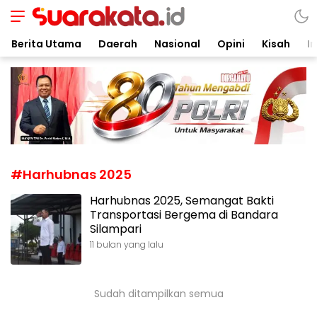
Suarakata.id
Kata Bicara Suara Bergerak
Berita Utama
Daerah
Nasional
Opini
Kisah
In
#Harhubnas 2025
Harhubnas 2025, Semangat Bakti
Transportasi Bergema di Bandara
Silampari
11 bulan yang lalu
Sudah ditampilkan semua