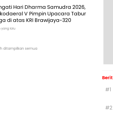
ingati Hari Dharma Samudra 2026,
kodaeral V Pimpin Upacara Tabur
a di atas KRI Brawijaya-320
 yang lalu
h ditampilkan semua
Beri
#1
#2