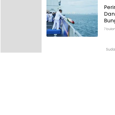
Per
Dan
Bung
7 bulan
Suda