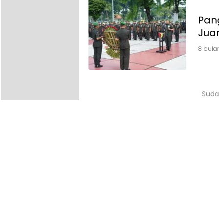
Pan
Jua
8 bula
Suda