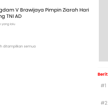
gdam V Brawijaya Pimpin Ziarah Hari
ng TNI AD
n yang lalu
h ditampilkan semua
Beri
#1
#2