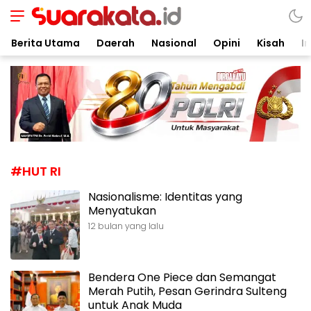
Suarakata.id
Kata Bicara Suara Bergerak
Berita Utama
Daerah
Nasional
Opini
Kisah
In
#HUT RI
Nasionalisme: Identitas yang
Menyatukan
12 bulan yang lalu
Bendera One Piece dan Semangat
Merah Putih, Pesan Gerindra Sulteng
untuk Anak Muda