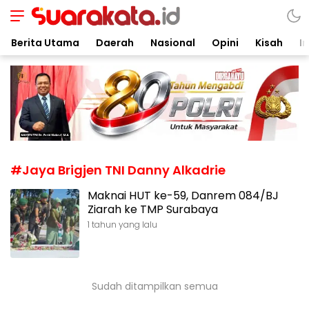
Suarakata.id
Kata Bicara Suara Bergerak
Berita Utama
Daerah
Nasional
Opini
Kisah
In
#Jaya Brigjen TNI Danny Alkadrie
Maknai HUT ke-59, Danrem 084/BJ
Ziarah ke TMP Surabaya
1 tahun yang lalu
Sudah ditampilkan semua