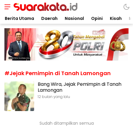
Suarakata.id
Kata Bicara Suara Bergerak
Berita Utama
Daerah
Nasional
Opini
Kisah
In
#Jejak Pemimpin di Tanah Lamongan
Bang Wira, Jejak Pemimpin di Tanah
Lamongan
12 bulan yang lalu
Sudah ditampilkan semua