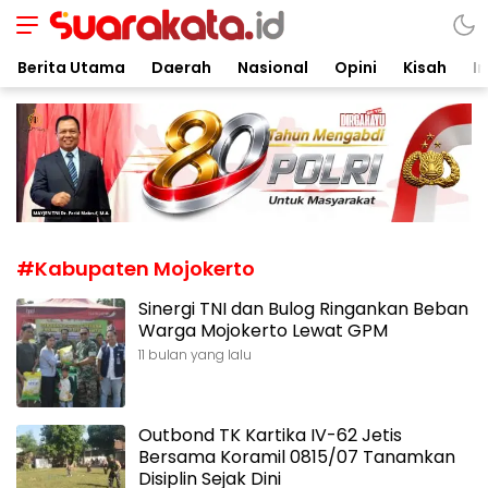
Suarakata.id
Kata Bicara Suara Bergerak
Berita Utama
Daerah
Nasional
Opini
Kisah
In
#Kabupaten Mojokerto
Sinergi TNI dan Bulog Ringankan Beban
Warga Mojokerto Lewat GPM
11 bulan yang lalu
Outbond TK Kartika IV-62 Jetis
Bersama Koramil 0815/07 Tanamkan
Disiplin Sejak Dini