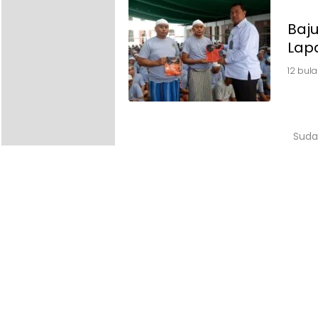
Baju
Lap
12 bula
Suda