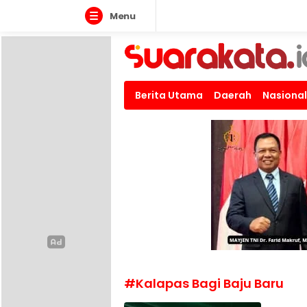
Menu
Suarakata.id
Kata Bicara Suara Bergerak
Berita Utama
Daerah
Nasional
#Kalapas Bagi Baju Baru