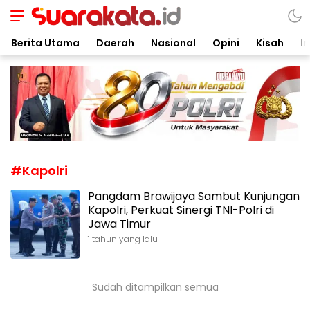
Suarakata.id
Kata Bicara Suara Bergerak
Berita Utama
Daerah
Nasional
Opini
Kisah
In
#Kapolri
Pangdam Brawijaya Sambut Kunjungan
Kapolri, Perkuat Sinergi TNI-Polri di
Jawa Timur
1 tahun yang lalu
Sudah ditampilkan semua