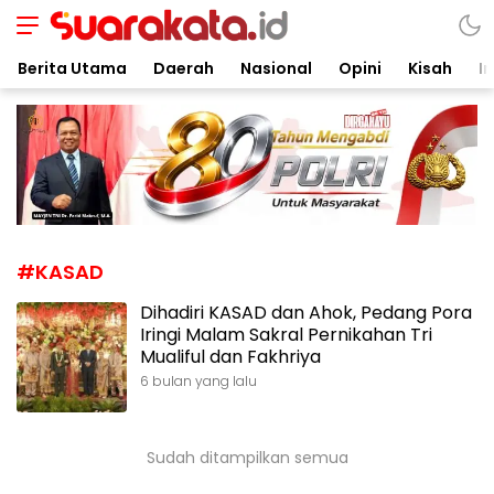
Suarakata.id
Kata Bicara Suara Bergerak
Berita Utama
Daerah
Nasional
Opini
Kisah
In
#KASAD
Dihadiri KASAD dan Ahok, Pedang Pora
Iringi Malam Sakral Pernikahan Tri
Mualiful dan Fakhriya
6 bulan yang lalu
Sudah ditampilkan semua