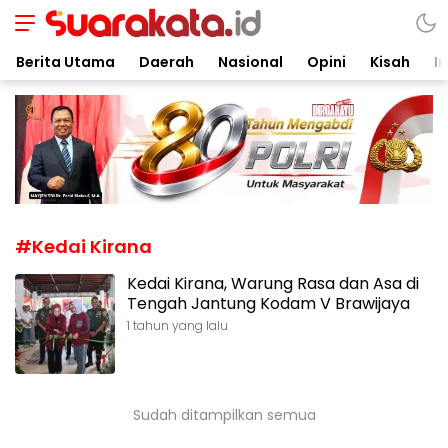
Suarakata.id
Kata Bicara Suara Bergerak
Berita Utama
Daerah
Nasional
Opini
Kisah
In
#Kedai Kirana
Kedai Kirana, Warung Rasa dan Asa di
Tengah Jantung Kodam V Brawijaya
1 tahun yang lalu
Sudah ditampilkan semua