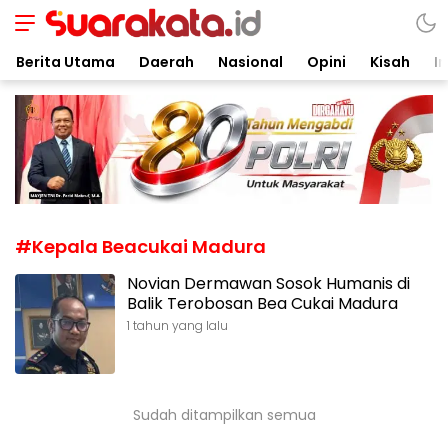
Suarakata.id
Kata Bicara Suara Bergerak
Berita Utama
Daerah
Nasional
Opini
Kisah
In
#Kepala Beacukai Madura
Novian Dermawan Sosok Humanis di
Balik Terobosan Bea Cukai Madura
1 tahun yang lalu
Sudah ditampilkan semua