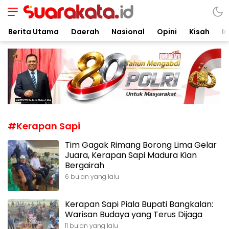
Suarakata.id
Kata Bicara Suara Bergerak
Berita Utama
Daerah
Nasional
Opini
Kisah
In
#Kerapan Sapi
Tim Gagak Rimang Borong Lima Gelar
Juara, Kerapan Sapi Madura Kian
Bergairah
6 bulan yang lalu
Kerapan Sapi Piala Bupati Bangkalan:
Warisan Budaya yang Terus Dijaga
11 bulan yang lalu