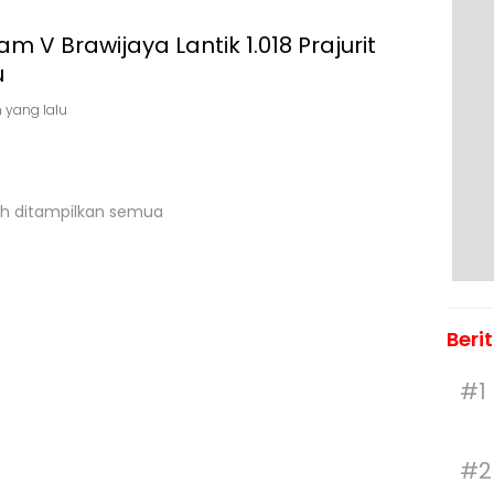
m V Brawijaya Lantik 1.018 Prajurit
u
 yang lalu
h ditampilkan semua
Beri
#1
#2