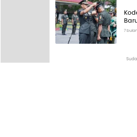
Koda
Bar
7 bulan
Suda