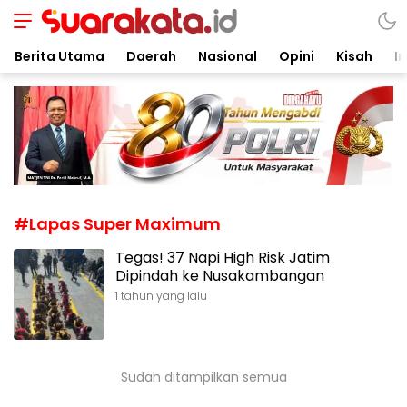
Suarakata.id
Kata Bicara Suara Bergerak
Berita Utama
Daerah
Nasional
Opini
Kisah
In
#Lapas Super Maximum
Tegas! 37 Napi High Risk Jatim
Dipindah ke Nusakambangan
1 tahun yang lalu
Sudah ditampilkan semua