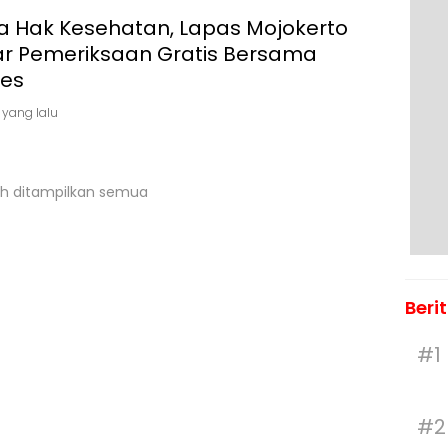
a Hak Kesehatan, Lapas Mojokerto
ar Pemeriksaan Gratis Bersama
kes
 yang lalu
h ditampilkan semua
Beri
#1
#2