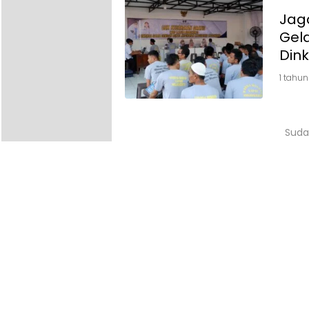
Jag
Gel
Din
1 tahun
Suda