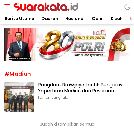
Suarakata.id
Kata Bicara Suara Bergerak
Berita Utama
Daerah
Nasional
Opini
Kisah
In
#Madiun
Pangdam Brawijaya Lantik Pengurus
Yapertima Madiun dan Pasuruan
1 tahun yang lalu
Sudah ditampilkan semua