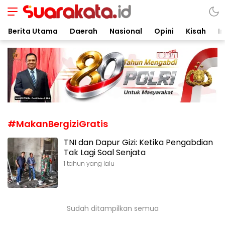
Suarakata.id
Kata Bicara Suara Bergerak
Berita Utama
Daerah
Nasional
Opini
Kisah
In
#MakanBergiziGratis
TNI dan Dapur Gizi: Ketika Pengabdian
Tak Lagi Soal Senjata
1 tahun yang lalu
Sudah ditampilkan semua