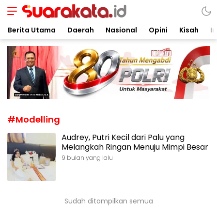
Suarakata.id
Kata Bicara Suara Bergerak
Berita Utama
Daerah
Nasional
Opini
Kisah
In
#Modelling
Audrey, Putri Kecil dari Palu yang
Melangkah Ringan Menuju Mimpi Besar
9 bulan yang lalu
Sudah ditampilkan semua