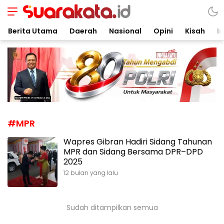
Suarakata.id
Kata Bicara Suara Bergerak
Berita Utama
Daerah
Nasional
Opini
Kisah
In
#MPR
Wapres Gibran Hadiri Sidang Tahunan
MPR dan Sidang Bersama DPR–DPD
2025
12 bulan yang lalu
Sudah ditampilkan semua