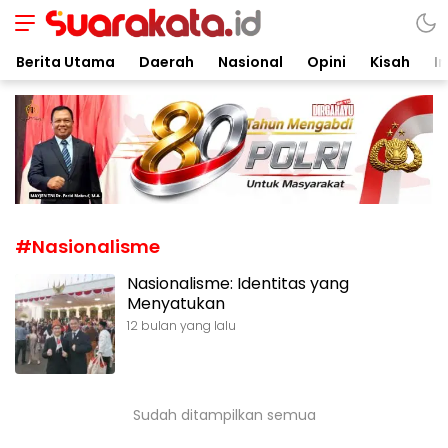
Suarakata.id
Kata Bicara Suara Bergerak
Berita Utama
Daerah
Nasional
Opini
Kisah
In
#Nasionalisme
Nasionalisme: Identitas yang
Menyatukan
12 bulan yang lalu
Sudah ditampilkan semua