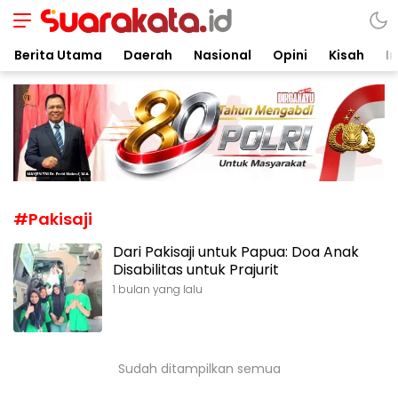
Suarakata.id
Kata Bicara Suara Bergerak
Berita Utama
Daerah
Nasional
Opini
Kisah
In
#Pakisaji
Dari Pakisaji untuk Papua: Doa Anak
Disabilitas untuk Prajurit
1 bulan yang lalu
Sudah ditampilkan semua