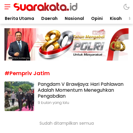
Suarakata.id
Kata Bicara Suara Bergerak
Berita Utama
Daerah
Nasional
Opini
Kisah
In
#Pempriv Jatim
Pangdam V Brawijaya: Hari Pahlawan
Adalah Momentum Meneguhkan
Pengabdian
9 bulan yang lalu
Sudah ditampilkan semua