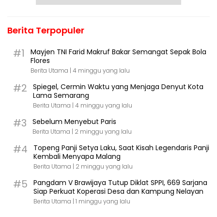
Berita Terpopuler
#1
Mayjen TNI Farid Makruf Bakar Semangat Sepak Bola
Flores
Berita Utama |
4 minggu yang lalu
#2
Spiegel, Cermin Waktu yang Menjaga Denyut Kota
Lama Semarang
Berita Utama |
4 minggu yang lalu
#3
Sebelum Menyebut Paris
Berita Utama |
2 minggu yang lalu
#4
Topeng Panji Setya Laku, Saat Kisah Legendaris Panji
Kembali Menyapa Malang
Berita Utama |
2 minggu yang lalu
#5
Pangdam V Brawijaya Tutup Diklat SPPI, 669 Sarjana
Siap Perkuat Koperasi Desa dan Kampung Nelayan
Berita Utama |
1 minggu yang lalu