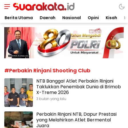
Suarakata.id
Kata Bicara Suara Bergerak
Berita Utama
Daerah
Nasional
Opini
Kisah
In
#Perbakin Rinjani Shooting Club
NTB Bangga! Atlet Perbakin Rinjani
Taklukkan Penembak Dunia di Brimob
X-Treme 2026
3 bulan yang lalu
Perbakin Rinjani NTB, Dapur Prestasi
yang Melahirkan Atlet Bermental
Juara