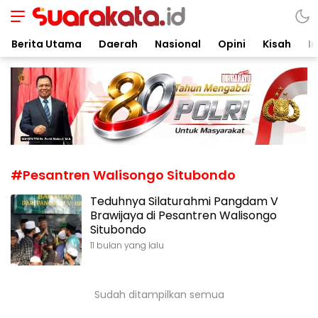
Suarakata.id
Kata Bicara Suara Bergerak
Berita Utama
Daerah
Nasional
Opini
Kisah
In
#Pesantren Walisongo Situbondo
Teduhnya Silaturahmi Pangdam V
Brawijaya di Pesantren Walisongo
Situbondo
11 bulan yang lalu
Sudah ditampilkan semua